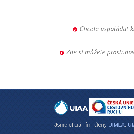
Chcete uspořádat k
Zde si můžete prostudo
Jsme oficiálními členy
UIMLA
,
UI