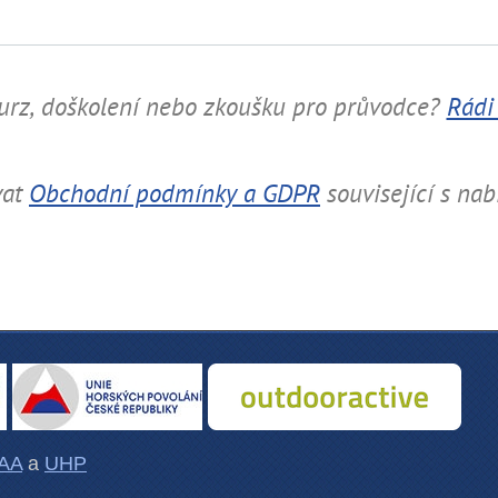
urz, doškolení nebo zkoušku pro průvodce?
Rádi
vat
Obchodní podmínky a GDPR
související s na
AA
a
UHP