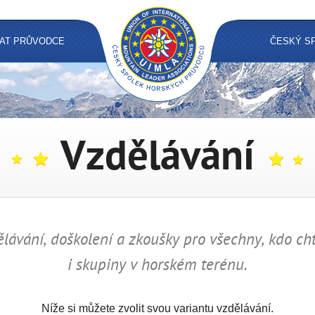
AT PRŮVODCE
ČESKÝ S
Vzdělávání
ávání, doškolení a zkoušky pro všechny, kdo chtě
i skupiny v horském terénu.
Níže si můžete zvolit svou variantu vzdělávání.