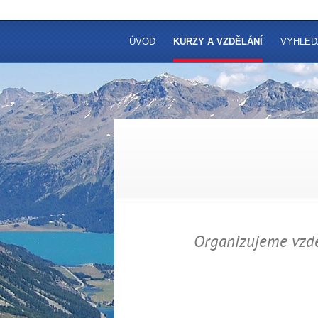
ÚVOD
KURZY A VZDĚLÁNÍ
VYHLED
Organizujeme vzděl