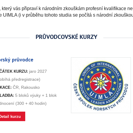
, který vás připraví k národním zkouškám profesní kvalifikace n
UIMLA (i v průběhu tohoto studia se počítá s národní zkouškou 
PRŮVODCOVSKÉ KURZY
rský průvodce
jaro 2027
ČÁTEK KURZU:
obíhá předregistrace)
ČR, Rakousko
KACE:
5 bloků výuky + 1 blok
LADBA:
dnocení (300 + 40 hodin)
Detail kurzu