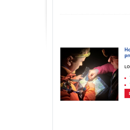
Ho
pr
LO