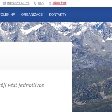
INFO@
CZIML.CZ
FAQ
PŘIHLÁSIT
POLEK HP
ORGANIZACE
KONTAKTY
jí vést jednotlivce