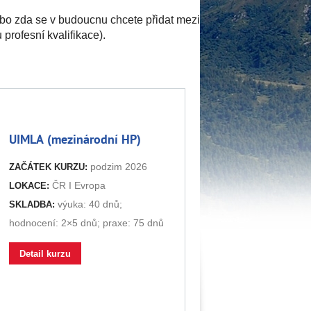
ebo zda se v budoucnu chcete přidat mezi
profesní kvalifikace).
UIMLA (mezinárodní HP)
podzim 2026
ZAČÁTEK KURZU:
ČR I Evropa
LOKACE:
výuka: 40 dnů;
SKLADBA:
hodnocení: 2×5 dnů; praxe: 75 dnů
Detail kurzu