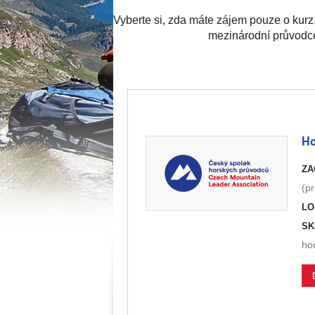
Vyberte si, zda máte zájem pouze o kurz
mezinárodní průvodce 
Ho
ZA
(pr
LO
SK
ho