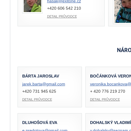
hasak@
exitone.cz
+420 606 542 210
DETAIL PRŮVODCE
NÁRO
BÁRTA JAROSLAV
BOČÁNKOVÁ VERON
jarek.barta@
gmail.com
veronika.bocankova
+420 731 945 625
+ 420 776 219 270
DETAIL PRŮVODCE
DETAIL PRŮVODCE
DLUHOŠOVÁ EVA
DOHALSKÝ VLADIM
e.predotova@
gmail.com
v.dohalsky@
seznam.c