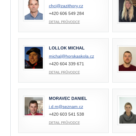
chci@
zazithory.cz
+420 606 549 284
DETAIL PRŮVODCE
LOLLOK MICHAL
michal@
horskaskola.cz
+420 604 339 671
DETAIL PRŮVODCE
MORAVEC DANIEL
i.d.m@
seznam.cz
+420 603 541 538
DETAIL PRŮVODCE