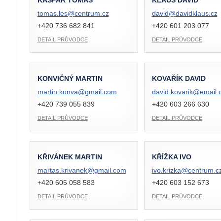
KAŠPAR TOMÁŠ
KLAUS DAVID
tomas.les@
centrum.cz
david@
davidklaus.cz
+420 736 682 841
+420 601 203 077
DETAIL PRŮVODCE
DETAIL PRŮVODCE
KONVIČNÝ MARTIN
KOVAŘÍK DAVID
martin.konva@
gmail.com
david.kovarik@
email.
+420 739 055 839
+420 603 266 630
DETAIL PRŮVODCE
DETAIL PRŮVODCE
KŘIVÁNEK MARTIN
KŘÍŽKA IVO
martas.krivanek@
gmail.com
ivo.krizka@
centrum.c
+420 605 058 583
+420 603 152 673
DETAIL PRŮVODCE
DETAIL PRŮVODCE