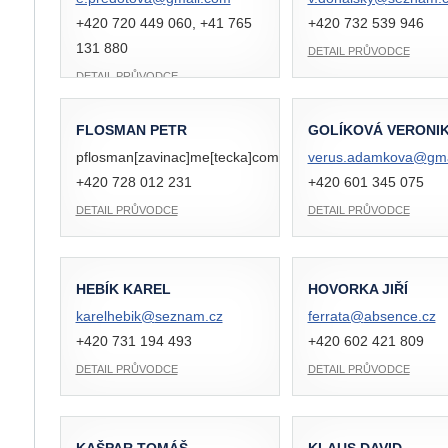
+420 720 449 060, +41 765
+420 732 539 946
131 880
DETAIL PRŮVODCE
DETAIL PRŮVODCE
FLOSMAN PETR
GOLÍKOVÁ VERONI
pflosman[zavinac]me[tecka]com
verus.adamkova@
gm
+420 728 012 231
+420 601 345 075
DETAIL PRŮVODCE
DETAIL PRŮVODCE
HEBÍK KAREL
HOVORKA JIŘÍ
karelhebik@
seznam.cz
ferrata@
absence.cz
+420 731 194 493
+420 602 421 809
DETAIL PRŮVODCE
DETAIL PRŮVODCE