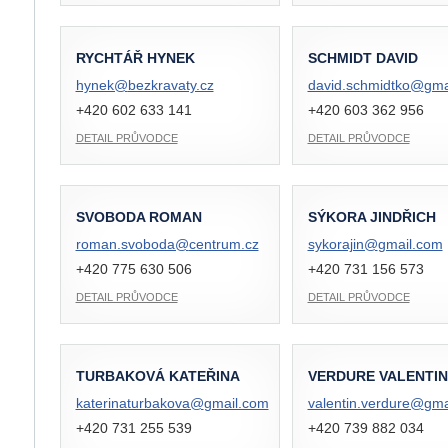
RYCHTÁŘ HYNEK
SCHMIDT DAVID
hynek@
bezkravaty.cz
david.schmidtko@
gma
+420 602 633 141
+420 603 362 956
DETAIL PRŮVODCE
DETAIL PRŮVODCE
SVOBODA ROMAN
SÝKORA JINDŘICH
roman.svoboda@
centrum.cz
sykorajin@
gmail.com
+420 775 630 506
+420 731 156 573
DETAIL PRŮVODCE
DETAIL PRŮVODCE
TURBAKOVÁ KATEŘINA
VERDURE VALENTIN
katerinaturbakova@
gmail.com
valentin.verdure@
gma
+420 731 255 539
+420 739 882 034