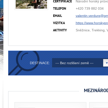
Národní horský prův
CERTIFIKACE
+420 739 882 034
TELEFON
valentin.verdure@
gm
EMAIL
https://www.horskypr
VIZITKA
Sněžnice, Trekking, V
AKTIVITY
DESTINACE:
--- Bez rozlišení země ---
MEZINÁROD