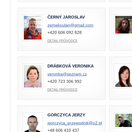
ČERNÝ JAROSLAV
zemekoulan@
gmail.com
+420 606 092 828
DETAIL PRŮVODCE
DRÁBKOVÁ VERONIKA
veronba@
seznam.cz
+420 723 306 992
DETAIL PRŮVODCE
GORCZYCA JERZY
jgorczyca_przewodnik@
o2.pl
+48 606 410 437