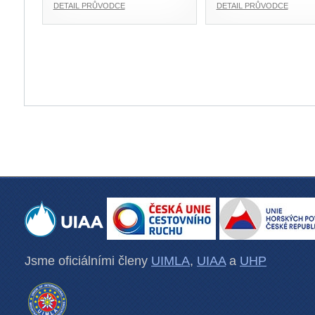
DETAIL PRŮVODCE
DETAIL PRŮVODCE
Jsme oficiálními členy
UIMLA
,
UIAA
a
UHP