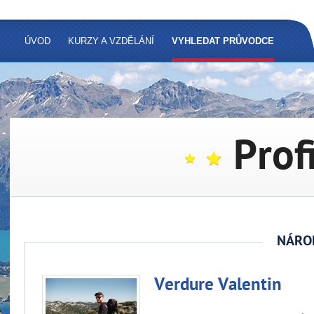
ÚVOD
KURZY A VZDĚLÁNÍ
VYHLEDAT PRŮVODCE
Prof
NÁRO
Verdure Valentin