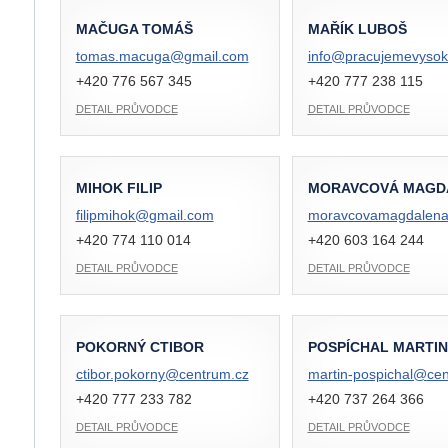
MAČUGA TOMÁŠ
MAŘÍK LUBOŠ
tomas.macuga@
gmail.com
info@
pracujemevysok
+420 776 567 345
+420 777 238 115
DETAIL PRŮVODCE
DETAIL PRŮVODCE
MIHOK FILIP
MORAVCOVÁ MAGD
filipmihok@
gmail.com
moravcovamagdalen
+420 774 110 014
+420 603 164 244
DETAIL PRŮVODCE
DETAIL PRŮVODCE
POKORNÝ CTIBOR
POSPÍCHAL MARTIN
ctibor.pokorny@
centrum.cz
martin-pospichal@
cen
+420 777 233 782
+420 737 264 366
DETAIL PRŮVODCE
DETAIL PRŮVODCE