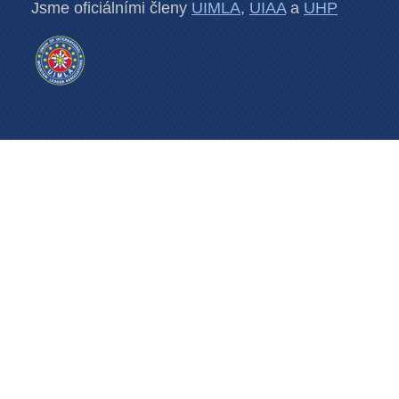
Jsme oficiálními členy
UIMLA
,
UIAA
a
UHP