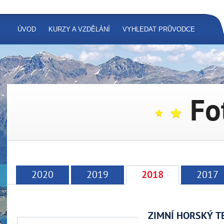
ÚVOD
KURZY A VZDĚLÁNÍ
VYHLEDAT PRŮVODCE
Fo
2020
2019
2017
2018
ZIMNÍ HORSKÝ T