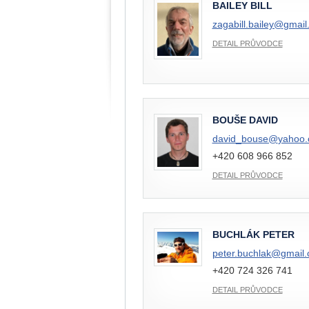
BAILEY BILL
zagabill.bailey@
gmail
DETAIL PRŮVODCE
BOUŠE DAVID
david_bouse@
yahoo
+420 608 966 852
DETAIL PRŮVODCE
BUCHLÁK PETER
peter.buchlak@
gmail
+420 724 326 741
DETAIL PRŮVODCE