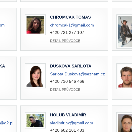
CHROMČÁK TOMÁŠ
com
chromcak1@
gmail.com
+420 721 277 107
DETAIL PRŮVODCE
KA
DUŠKOVÁ ŠARLOTA
Sarlota.Duskova@
seznam.cz
+420 730 546 466
DETAIL PRŮVODCE
HOLUB VLADIMÍR
k@
o2.pl
vladimirlnx@
gmail.com
+420 602 101 483