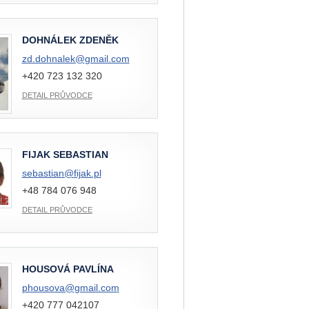
DOHNÁLEK ZDENĚK
zd.dohnalek@
gmail.com
+420 723 132 320
DETAIL PRŮVODCE
FIJAK SEBASTIAN
sebastian@
fijak.pl
+48 784 076 948
DETAIL PRŮVODCE
HOUSOVÁ PAVLÍNA
phousova@
gmail.com
+420 777 042107