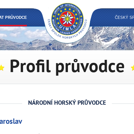
AT PRŮVODCE
ČESKÝ S
Profil průvodce
NÁRODNÍ HORSKÝ PRŮVODCE
aroslav