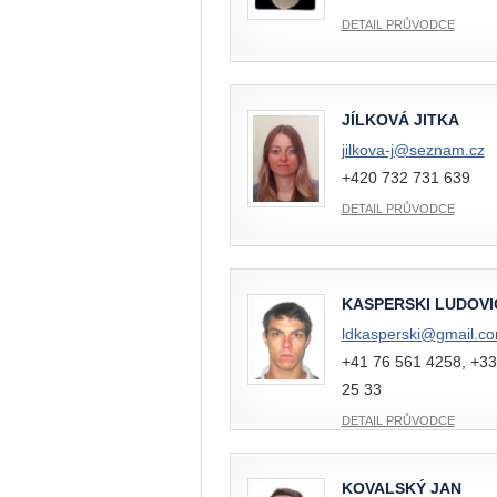
DETAIL PRŮVODCE
JÍLKOVÁ JITKA
jilkova-j@
seznam.cz
+420 732 731 639
DETAIL PRŮVODCE
KASPERSKI LUDOVI
ldkasperski@
gmail.c
+41 76 561 4258, +33
25 33
DETAIL PRŮVODCE
KOVALSKÝ JAN