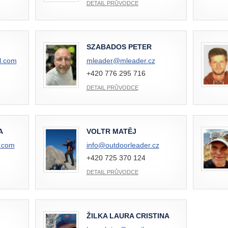
DETAIL PRŮVODCE
SZABADOS PETER
l.com
mleader@
mleader.cz
+420 776 295 716
DETAIL PRŮVODCE
A
VOLTR MATĚJ
.com
info@
outdoorleader.cz
+420 725 370 124
DETAIL PRŮVODCE
ŽILKA LAURA CRISTINA