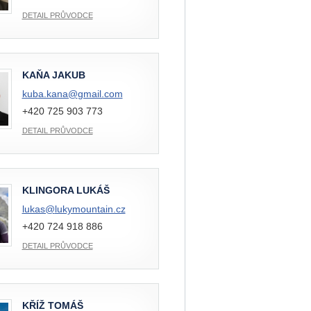
DETAIL PRŮVODCE
KAŇA JAKUB
kuba.kana@
gmail.com
+420 725 903 773
DETAIL PRŮVODCE
KLINGORA LUKÁŠ
lukas@
lukymountain.cz
+420 724 918 886
DETAIL PRŮVODCE
KŘÍŽ TOMÁŠ