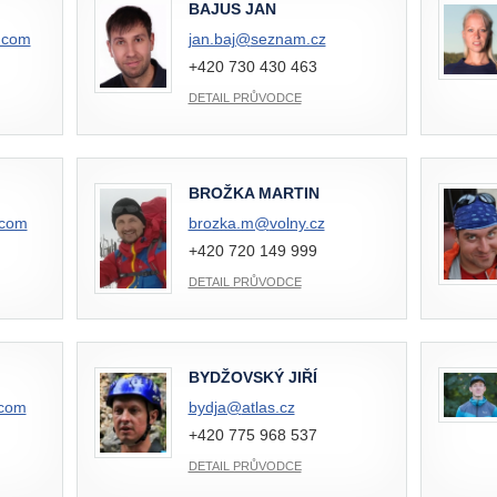
BAJUS JAN
.com
jan.baj@
seznam.cz
+420 730 430 463
DETAIL PRŮVODCE
BROŽKA MARTIN
.com
brozka.m@
volny.cz
+420 720 149 999
DETAIL PRŮVODCE
BYDŽOVSKÝ JIŘÍ
.com
bydja@
atlas.cz
+420 775 968 537
DETAIL PRŮVODCE