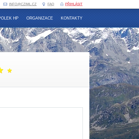
INFO@
CZIML.CZ
FAQ
PŘIHLÁSIT
POLEK HP
ORGANIZACE
KONTAKTY