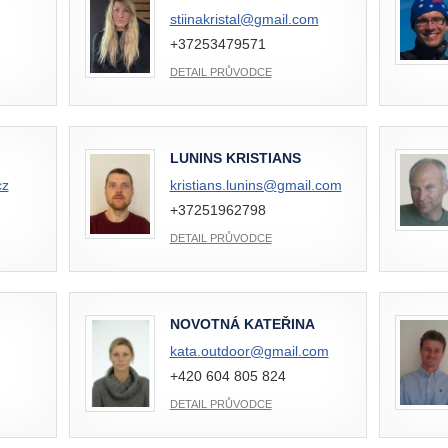
stiinakristal@
gmail.com
+37253479571
DETAIL PRŮVODCE
LUNINS KRISTIANS
cz
kristians.lunins@
gmail.com
+37251962798
DETAIL PRŮVODCE
NOVOTNÁ KATEŘINA
kata.outdoor@
gmail.com
+420 604 805 824
DETAIL PRŮVODCE