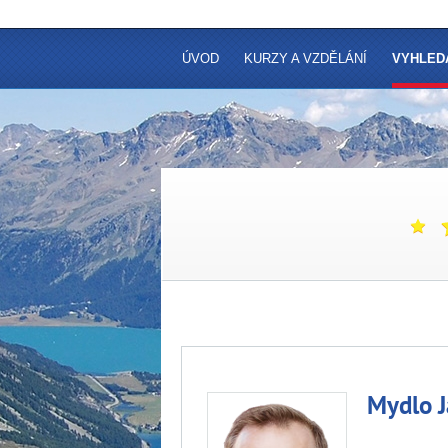
ÚVOD
KURZY A VZDĚLÁNÍ
VYHLED
Mydlo J