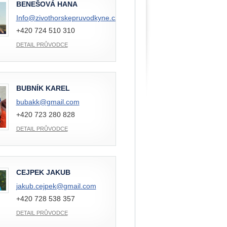
BENEŠOVÁ HANA
Info@
zivothorskepruvodkyne.cz
+420 724 510 310
DETAIL PRŮVODCE
BUBNÍK KAREL
bubakk@
gmail.com
+420 723 280 828
DETAIL PRŮVODCE
CEJPEK JAKUB
jakub.cejpek@
gmail.com
+420 728 538 357
DETAIL PRŮVODCE