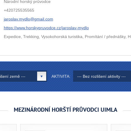
Národní horský průvodce
+420725535565
jaroslav.mydlo@
gmail.com
https://www.horskypruvodce.cz/jaroslav-mydlo
Expedice, Trekking, Vysokohorská turistika, Promítání / přednášky, Hor
lišení země ---
AKTIVITA:
--- Bez rozlišení aktivity ---
MEZINÁRODNÍ HORŠTÍ PRŮVODCI UIMLA