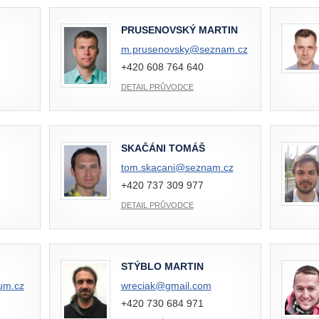
PRUSENOVSKÝ MARTIN
m.prusenovsky@
seznam.cz
+420 608 764 640
DETAIL PRŮVODCE
SKAČÁNI TOMÁŠ
tom.skacani@
seznam.cz
+420 737 309 977
DETAIL PRŮVODCE
STÝBLO MARTIN
um.cz
wreciak@
gmail.com
+420 730 684 971