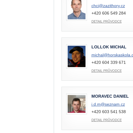
chci@
zazithory.cz
+420 606 549 284
DETAIL PRŮVODCE
LOLLOK MICHAL
michal@
horskaskola.
+420 604 339 671
DETAIL PRŮVODCE
MORAVEC DANIEL
i.d.m@
seznam.cz
+420 603 541 538
DETAIL PRŮVODCE