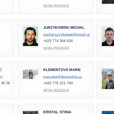
DETAIL PRŮVODCE
JURZYKOWSKI MICHAL
michal.jurzykowski@
email.cz
+420 774 364 634
DETAIL PRŮVODCE
C
KLEMENTOVÁ MARIE
om
maruska@
devcezhor.cz
 45 36
+420 776 221 749
DETAIL PRŮVODCE
KRISTAL STIINA