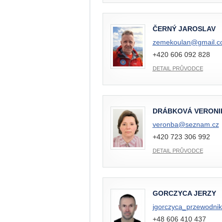
ČERNÝ JAROSLAV
zemekoulan@
gmail.
+420 606 092 828
DETAIL PRŮVODCE
DRÁBKOVÁ VERONI
veronba@
seznam.cz
+420 723 306 992
DETAIL PRŮVODCE
GORCZYCA JERZY
jgorczyca_przewodni
+48 606 410 437