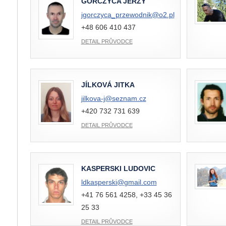
GORCZYCA JERZY
jgorczyca_przewodnik@
o2.pl
+48 606 410 437
DETAIL PRŮVODCE
JÍLKOVÁ JITKA
jilkova-j@
seznam.cz
+420 732 731 639
DETAIL PRŮVODCE
KASPERSKI LUDOVIC
ldkasperski@
gmail.com
+41 76 561 4258, +33 45 36
25 33
DETAIL PRŮVODCE