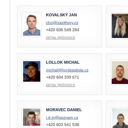
KOVALSKÝ JAN
chci@
zazithory.cz
+420 606 549 284
DETAIL PRŮVODCE
LOLLOK MICHAL
michal@
horskaskola.cz
+420 604 339 671
DETAIL PRŮVODCE
MORAVEC DANIEL
i.d.m@
seznam.cz
+420 603 541 538