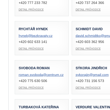
+420 777 233 782
+420 737 264 366
DETAIL PRŮVODCE
DETAIL PRŮVODCE
RYCHTÁŘ HYNEK
SCHMIDT DAVID
hynek@
bezkravaty.cz
david.schmidtko@
gma
+420 602 633 141
+420 603 362 956
DETAIL PRŮVODCE
DETAIL PRŮVODCE
SVOBODA ROMAN
SÝKORA JINDŘICH
roman.svoboda@
centrum.cz
sykorajin@
gmail.com
+420 775 630 506
+420 731 156 573
DETAIL PRŮVODCE
DETAIL PRŮVODCE
TURBAKOVÁ KATEŘINA
VERDURE VALENTIN