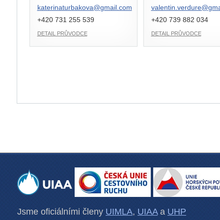
katerinaturbakova@
gmail.com
valentin.verdure@
gma
+420 731 255 539
+420 739 882 034
DETAIL PRŮVODCE
DETAIL PRŮVODCE
Jsme oficiálními členy
UIMLA
,
UIAA
a
UHP