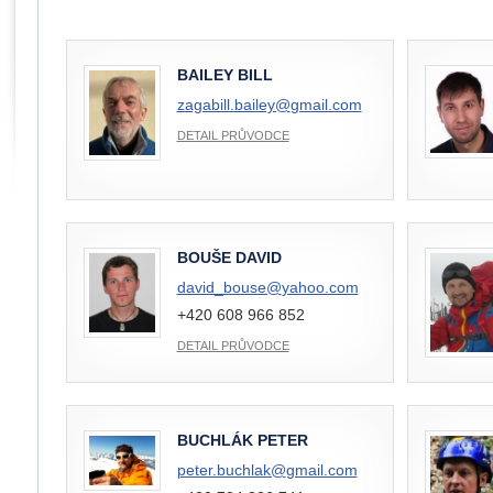
BAILEY BILL
zagabill.bailey@
gmail.com
DETAIL PRŮVODCE
BOUŠE DAVID
david_bouse@
yahoo.com
+420 608 966 852
DETAIL PRŮVODCE
BUCHLÁK PETER
peter.buchlak@
gmail.com