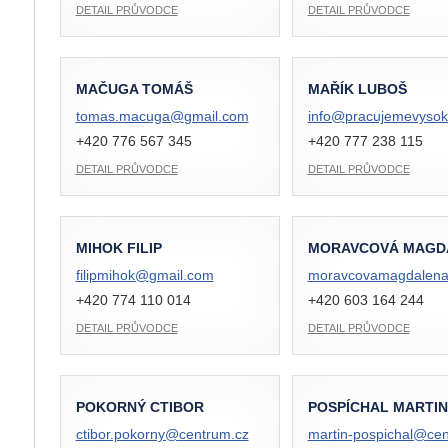
DETAIL PRŮVODCE
DETAIL PRŮVODCE
MAČUGA TOMÁŠ
MAŘÍK LUBOŠ
tomas.macuga@
gmail.com
info@
pracujemevysok
+420 776 567 345
+420 777 238 115
DETAIL PRŮVODCE
DETAIL PRŮVODCE
MIHOK FILIP
MORAVCOVÁ MAGD
filipmihok@
gmail.com
moravcovamagdalen
+420 774 110 014
+420 603 164 244
DETAIL PRŮVODCE
DETAIL PRŮVODCE
POKORNÝ CTIBOR
POSPÍCHAL MARTIN
ctibor.pokorny@
centrum.cz
martin-pospichal@
cen