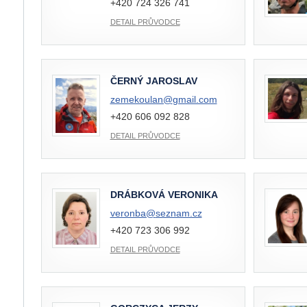
+420 724 326 741
DETAIL PRŮVODCE
ČERNÝ JAROSLAV
zemekoulan@
gmail.com
+420 606 092 828
DETAIL PRŮVODCE
DRÁBKOVÁ VERONIKA
veronba@
seznam.cz
+420 723 306 992
DETAIL PRŮVODCE