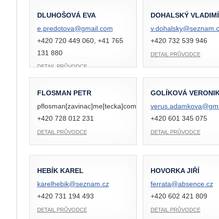
DLUHOŠOVÁ EVA
DOHALSKÝ VLADIM
e.predotova@
gmail.com
v.dohalsky@
seznam.c
+420 720 449 060, +41 765
+420 732 539 946
131 880
DETAIL PRŮVODCE
DETAIL PRŮVODCE
FLOSMAN PETR
GOLÍKOVÁ VERONI
pflosman[zavinac]me[tecka]com
verus.adamkova@
gm
+420 728 012 231
+420 601 345 075
DETAIL PRŮVODCE
DETAIL PRŮVODCE
HEBÍK KAREL
HOVORKA JIŘÍ
karelhebik@
seznam.cz
ferrata@
absence.cz
+420 731 194 493
+420 602 421 809
DETAIL PRŮVODCE
DETAIL PRŮVODCE