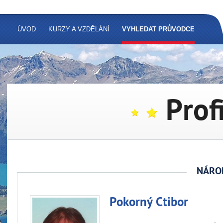
ÚVOD
KURZY A VZDĚLÁNÍ
VYHLEDAT PRŮVODCE
Prof
NÁRO
Pokorný Ctibor