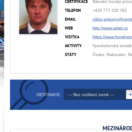
Národní horský prův
CERTIFIKACE
+420 777 233 782
TELEFON
ctibor.pokorny@
cent
EMAIL
http://www.salati.cz
WEB
https://www.horskypr
VIZITKA
Vysokohorská turistik
AKTIVITY
Česko, Rakousko, Sl
STÁTY
DESTINACE:
--- Bez rozlišení země ---
MEZINÁROD