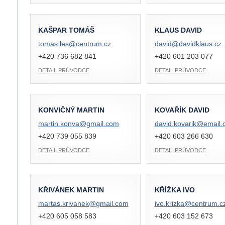
KAŠPAR TOMÁŠ
KLAUS DAVID
tomas.les@
centrum.cz
david@
davidklaus.cz
+420 736 682 841
+420 601 203 077
DETAIL PRŮVODCE
DETAIL PRŮVODCE
KONVIČNÝ MARTIN
KOVAŘÍK DAVID
martin.konva@
gmail.com
david.kovarik@
email.
+420 739 055 839
+420 603 266 630
DETAIL PRŮVODCE
DETAIL PRŮVODCE
KŘIVÁNEK MARTIN
KŘÍŽKA IVO
martas.krivanek@
gmail.com
ivo.krizka@
centrum.c
+420 605 058 583
+420 603 152 673